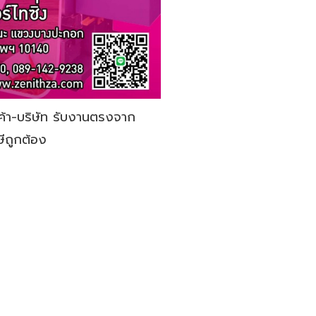
นค้า-บริษัท รับงานตรงจาก
ีถูกต้อง