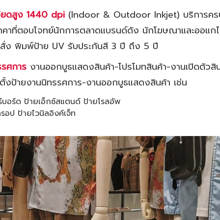
ะเอียดสูง 1440
dpi
(Indoor & Outdoor Inkjet) บริการครบ
 ราคาที่ตอบโจทย์นักการตลาดแบรนด์ดัง นักโฆษณาและออแกไนซ
ั่ง พิมพ์ป้าย UV รับประกันสี 3 ปี ถึง 5 ปี
ทรรศการ
งานออกบูธแสดงสินค้า-โปรโมทสินค้า-งานเปิดตัวสินค
ติดตั้งป้ายงานนิทรรศการ-งานออกบูธแสดงสินค้า เช่น
ร์บอร์ด ป้ายเอ็กซ์สแตนด์ ป้ายโรลอัพ
อป ป้ายไวนิลอิงค์เจ็ท