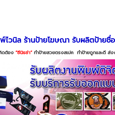
มพ์ไวนิล ร้านป้ายโฆษณา รับผลิตป้ายชื่อ
่คิดต้อง
“ซีนิธซ่า”
ทำป้ายสวยตรงสเปค
ทำป้ายถูกและดี ส