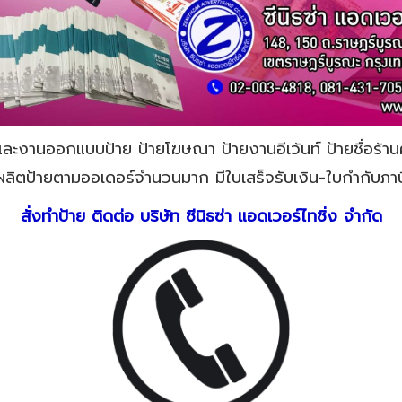
่งและงานออกแบบป้าย ป้ายโฆษณา ป้ายงานอีเว้นท์ ป้ายชื่อร้า
ลิตป้ายตามออเดอร์จำนวนมาก มีใบเสร็จรับเงิน-ใบกำกับภาษ
สั่งทำป้าย ติดต่อ บริษัท ซีนิธซ่า แอดเวอร์ไทซิ่ง จำกัด