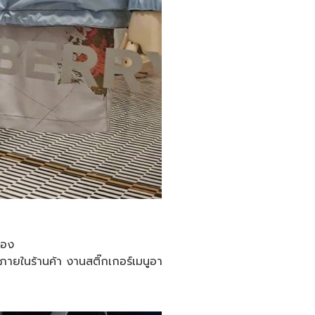
่อง
งภายในร้านค้า งานสติ๊กเกอร์เมนูอา