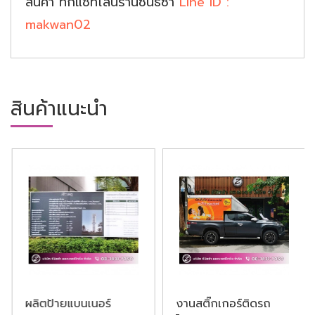
สินค้า ทักแชทไลน์ร้านซีนิธซ่า
Line ID :
makwan02
สินค้าแนะนำ
ผลิตป้ายแบนเนอร์
งานสติ๊กเกอร์ติดรถ